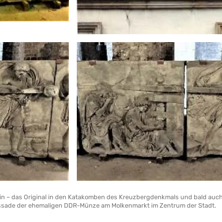
lin – das Original in den Katakomben des Kreuzbergdenkmals und bald auc
assade der ehemaligen DDR-Münze am Molkenmarkt im Zentrum der Stadt.