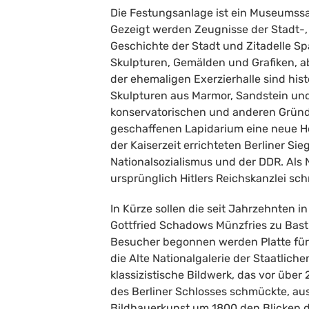
Die Festungsanlage ist ein Museumssa
Gezeigt werden Zeugnisse der Stadt-,
Geschichte der Stadt und Zitadelle 
Skulpturen, Gemälden und Grafiken, a
der ehemaligen Exerzierhalle sind hi
Skulpturen aus Marmor, Sandstein und 
konservatorischen und anderen Gründe
geschaffenen Lapidarium eine neue He
der Kaiserzeit errichteten Berliner Si
Nationalsozialismus und der DDR. Als
ursprünglich Hitlers Reichskanzlei sch
In Kürze sollen die seit Jahrzehnten
Gottfried Schadows Münzfries zu Bast
Besucher begonnen werden Platte für P
die Alte Nationalgalerie der Staatlich
klassizistische Bildwerk, das vor übe
des Berliner Schlosses schmückte, au
Bildhauerkunst um 1800 den Blicken de