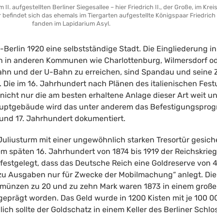
I. aufgestellten Berliner Siegesallee – hier Friedrich II., der Große, im Kre
befindet sich das ehemals im Tiergarten aufgestellte Königspaar Friedrich W
fanden im Lapidarium Asyl.
Berlin 1920 eine selbstständige Stadt. Die Eingliederung in
ch in anderen Kommunen wie Charlottenburg, Wilmersdorf od
ahn und der U-Bahn zu erreichen, sind Spandau und seine Zi
. Die im 16. Jahrhundert nach Plänen des italienischen Fe
nicht nur die am besten erhaltene Anlage dieser Art weit un
 Hauptgebäude wird das unter anderem das Befestigungspro
und 17. Jahrhundert dokumentiert.
liusturm mit einer ungewöhnlich starken Tresortür gesiche
m späten 16. Jahrhundert von 1874 bis 1919 der Reichskrie
 festgelegt, dass das Deutsche Reich eine Goldreserve von 4
zu Ausgaben nur für Zwecke der Mobilmachung“ anlegt. Die
münzen zu 20 und zu zehn Mark waren 1873 in einem großen
. geprägt worden. Das Geld wurde in 1200 Kisten mit je 100 
ch sollte der Goldschatz in einem Keller des Berliner Schlo