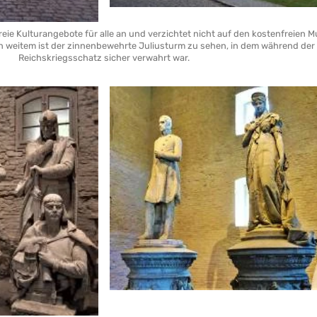
freie Kulturangebote für alle an und verzichtet nicht auf den kostenfreie
 weitem ist der zinnenbewehrte Juliusturm zu sehen, in dem während der 
Reichskriegsschatz sicher verwahrt war.