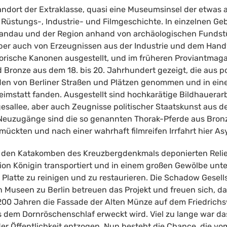
ndort der Extraklasse, quasi eine Museumsinsel der etwas 
 Rüstungs-, Industrie- und Filmgeschichte. In einzelnen Ge
Spandau und der Region anhand von archäologischen Funds
ber auch von Erzeugnissen aus der Industrie und dem Handw
storische Kanonen ausgestellt, und im früheren Proviantmag
Bronze aus dem 18. bis 20. Jahrhundert gezeigt, die aus po
n von Berliner Straßen und Plätzen genommen und in einem
imstatt fanden. Ausgestellt sind hochkarätige Bildhauerarb
egesallee, aber auch Zeugnisse politischer Staatskunst aus de
 Neuzugänge sind die so genannten Thorak-Pferde aus Bronz
mückten und nach einer wahrhaft filmreifen Irrfahrt hier As
 in den Katakomben des Kreuzbergdenkmals deponierten Reli
ion Königin transportiert und in einem großen Gewölbe unt
latte zu reinigen und zu restaurieren. Die Schadow Gesell
en Museen zu Berlin betreuen das Projekt und freuen sich, d
r 200 Jahren die Fassade der Alten Münze auf dem Friedrich
s dem Dornröschenschlaf erweckt wird. Viel zu lange war da
r Öffentlichkeit entzogen. Nun besteht die Chance, die vo