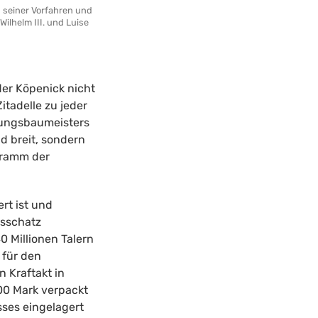
is seiner Vorfahren und
ilhelm III. und Luise
er Köpenick nicht
tadelle zu jeder
stungsbaumeisters
d breit, sondern
gramm der
rt ist und
gsschatz
0 Millionen Talern
 für den
 Kraftakt in
000 Mark verpackt
sses eingelagert