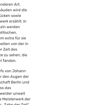
anderen Art.
bäuden wird die
tücken sowie
erk erzählt. In
azin werden
litischen,
 extra für sie
eiten von der in
r Zeit des
e zu sehen, die
yl fanden.
efs von Johann
er den Augen der
schaft Berlin und
ass das
swerder unweit
s Meisterwerk der
m „Zahn der Zeit“